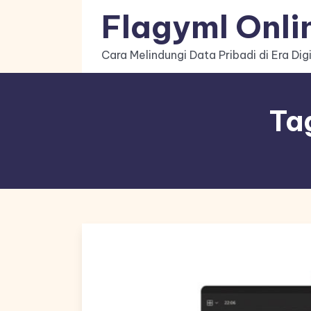
Skip
Flagyml Onli
to
content
Cara Melindungi Data Pribadi di Era Digi
Ta